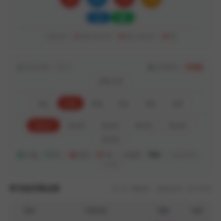
小
双
大双未开：
01
期
大单未开：
03
期
小单未开：
05
期
算法引擎：V3.2.1
当前模式：
专业版
加拿大28
组合
杀组
双项
四余
双组
龙虎
算法01
算法02
算法03
算法04
算法05
算法06
正确：
73
期 ｜
错误：
27
期 ｜ 正确率：
73%
｜
数据周期：
100期
历史开奖记录
共 151 期数据 ｜ 数据来源：官方开奖
期号
开奖内容
预测
结果